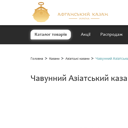
Каталог товарів
Акції
Распродаж
>
>
>
Чавунний Азіатськи
Головна
Казани
Азіатські казани
Чавунний Азіатський казан