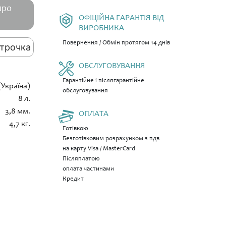
про
ОФІЦІЙНА ГАРАНТІЯ ВІД
ВИРОБНИКА
Повернення / Обмін протягом 14 днів
трочка
ОБСЛУГОВУВАННЯ
Гарантійне і післягарантійне
 (Україна)
обслуговування
8 л.
3,8 мм.
ОПЛАТА
4,7 кг.
Готівкою
Безготівковим розрахунком з пдв
на карту Visa / MasterCard
Післяплатою
оплата частинами
Кредит