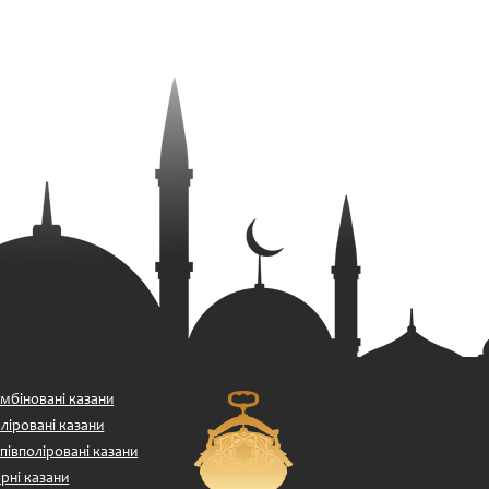
мбіновані казани
ліровані казани
півполіровані казани
рні казани