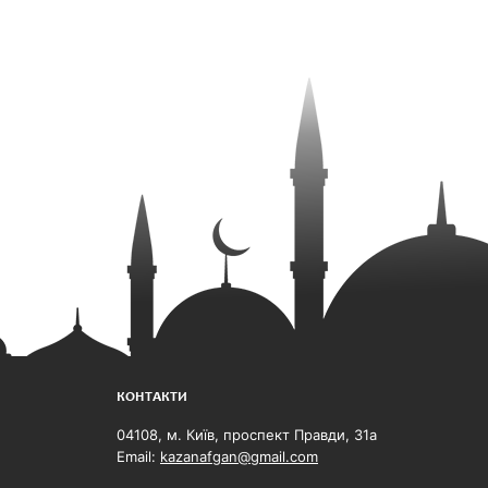
КОНТАКТИ
04108, м. Київ, проспект Правди, 31а
Email:
kazanafgan@gmail.com