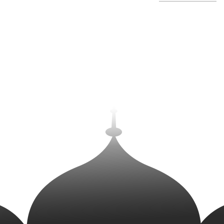
Висота
150 мм.
Діаметр внутрішній
335 мм.
Гарантія
1 рік
Комплектація
Заводська/Стандартна
Вес
6.8 кг.