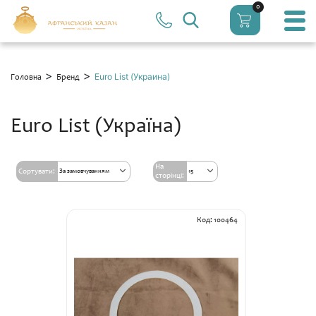
0
>
>
Euro List (Украина)
Головна
Бренд
Euro List (Україна)
На
Сортувати:
За замовчуванням
15
сторінці:
Код: 100464