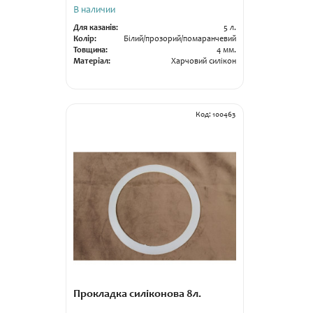
В наличии
Для казанів:
5 л.
Колір:
Білий/прозорий/помаранчевий
Товщина:
4 мм.
Матеріал:
Харчовий силікон
Гарантія:
14 днів
Код: 100463
Прокладка силіконова 8л.