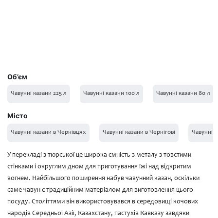
Об’єм
Чавунні казани 225 л
Чавунні казани 100 л
Чавунні казани 80 л
Місто
Чавунні казани в Чернівцях
Чавунні казани в Чернігові
Чавунні к
У перекладі з тюрської це широка ємність з металу з товстими
стінками і округлим дном для приготування їжі над відкритим
вогнем. Найбільшого поширення набув чавунний казан, оскільки
саме чавун є традиційним матеріалом для виготовлення цього
посуду. Століттями він використовувався в середовищі кочових
народів Середньої Азії, Казахстану, пастухів Кавказу завдяки