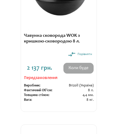
Чавунна сковорода WOK з
кришкою-сковородою 8 л.
Порівняти
2 137 грн.
Коли буде
Передзамовлення
Виробник:
Brizoll (Україна)
Фактичний Об'єм:
8 л.
Товщина стінок:
4,4 мм.
Вага:
8 кг.