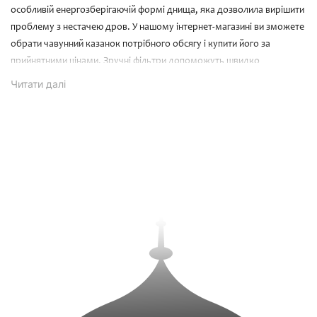
особливій енергозберігаючій формі днища, яка дозволила вирішити
проблему з нестачею дров. У нашому інтернет-магазині ви зможете
обрати чавунний казанок потрібного обсягу і купити його за
прийнятними цінами. Зручні фільтри допоможуть швидко
відсортувати товар, а на всі питання дадуть відповідь досвідчені
Читати
далі
співробітники магазину. Є доставка по Україні.
Чому купити чавунний казан –
правильне рішення
Незважаючи на величезну різноманітність кухонного начиння,
класичні казани чавунні не збираються здавати свої позиції, а
навпаки, завойовують всесвітнє визнання. Це відбувається завдяки
суттєвим перевагам посуду:
міцність і приголомшлива довговічність - єдине, чого боїться
чавун - падіння з великої висоти. За умови адекватного
поводження та мінімального догляду, він здатний прослужити
близько сотні років;