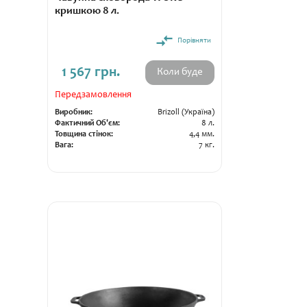
кришкою 8 л.
Порівняти
1 567 грн.
Коли буде
Передзамовлення
Виробник:
Brizoll (Україна)
Фактичний Об'єм:
8 л.
Товщина стінок:
4,4 мм.
Вага:
7 кг.