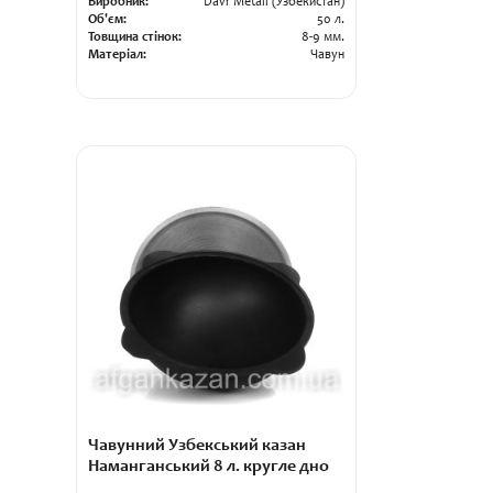
Виробник:
Davr Metall (Узбекистан)
Об'єм:
50 л.
Товщина стінок:
8-9 мм.
Матеріал:
Чавун
Чавунний Узбекський казан
Наманганський 8 л. кругле дно