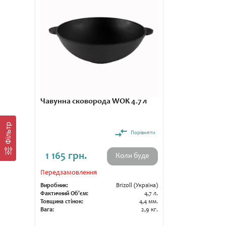
Чавунна сковорода WOK 4.7 л
Фільтр
Порівняти
1 165 грн.
Коли буде
Передзамовлення
Виробник:
Brizoll (Україна)
Фактичний Об'єм:
4,7 л.
Товщина стінок:
4,4 мм.
Вага:
2,9 кг.