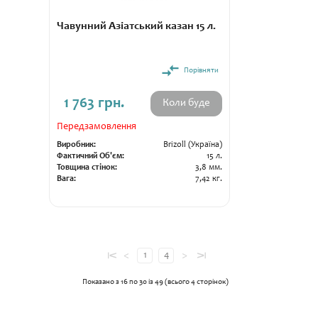
Чавунний Азіатський казан 15 л.
Порівняти
1 763 грн.
Коли буде
Передзамовлення
Виробник:
Brizoll (Україна)
Фактичний Об'єм:
15 л.
Товщина стінок:
3,8 мм.
Вага:
7,42 кг.
<
>
1
4
⊻
⊼
Показано з 16 по 30 із 49 (всього 4 сторінок)