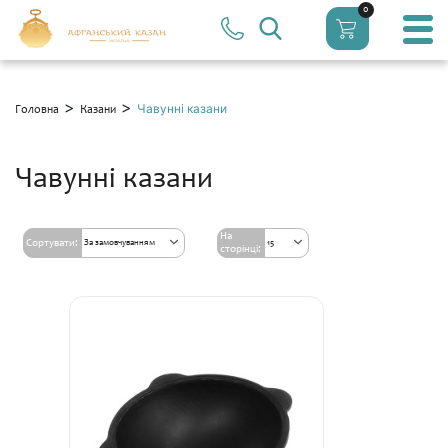
0
>
>
Чавунні казани
Головна
Казани
Чавунні казани
На
Сортувати:
За замовчуванням
15
сторінці: