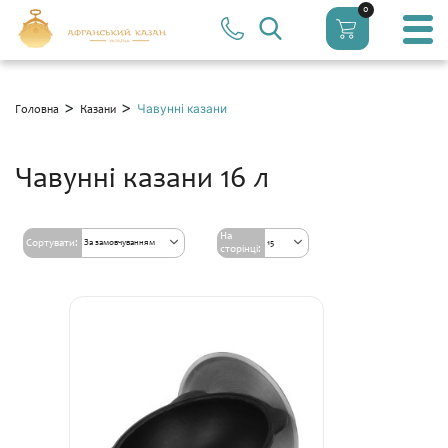
0
>
>
Чавунні казани
Головна
Казани
Чавунні казани 16 л
На
Сортувати:
За замовчуванням
15
сторінці: