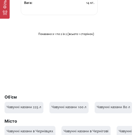
Фільтр
Вага:
14 кг.
Показано з 1 по 2 із 2 (всього 1 сторінок)
Об’єм
Чавунні казани 225 л
Чавунні казани 100 л
Чавунні казани 80 л
Місто
Чавунні казани в Чернівцях
Чавунні казани в Чернігові
Чавунні к