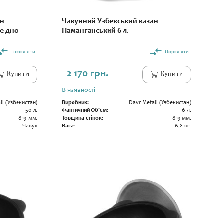
ан
Чавунний Узбекський казан
ле дно
Наманганський 6 л.
Порівняти
Порівняти
2 170 грн.
Купити
Купити
В наявності
ll (Узбекистан)
Виробник:
Davr Metall (Узбекистан)
50 л.
Фактичний Об'єм:
6 л.
8-9 мм.
Товщина стінок:
8-9 мм.
Чавун
Вага:
6,8 кг.