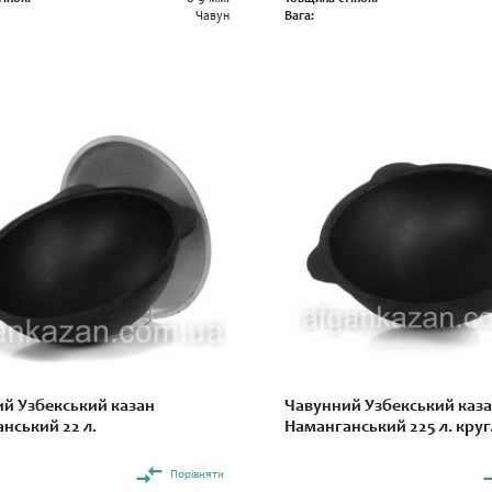
Чавун
Вага:
й Узбекський казан
Чавунний Узбекський каз
нський 22 л.
Наманганський 225 л. круг
Порівняти