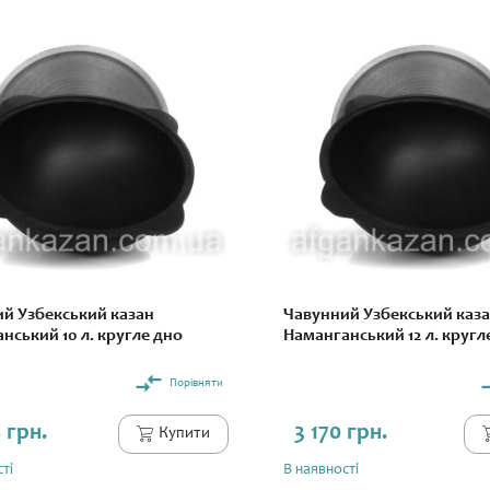
й Узбекський казан
Чавунний Узбекський каз
нський 10 л. кругле дно
Наманганський 12 л. кругл
Порівняти
 грн.
3 170 грн.
Купити
ті
В наявності