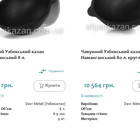
й Узбекський казан
Чавунний Узбекський каз
нський 8 л.
Наманганський 80 л. круг
Порівняти
 грн.
10 564 грн.
Купити
ті
В наявності
Davr Metall (Узбекистан)
Виробник:
Davr Meta
 Об'єм:
8 л.
Об'єм:
інок:
8-9 мм.
Товщина стінок:
9 кг.
Матеріал: