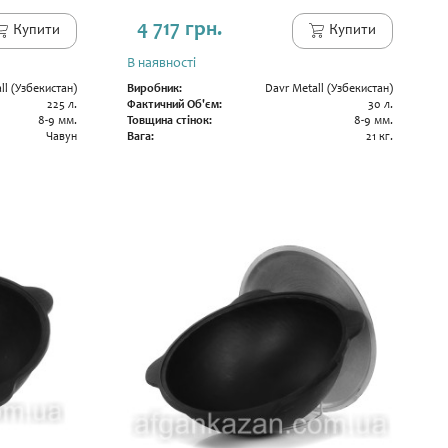
4 717 грн.
Купити
Купити
В наявності
ll (Узбекистан)
Виробник:
Davr Metall (Узбекистан)
225 л.
Фактичний Об'єм:
30 л.
8-9 мм.
Товщина стінок:
8-9 мм.
Чавун
Вага:
21 кг.