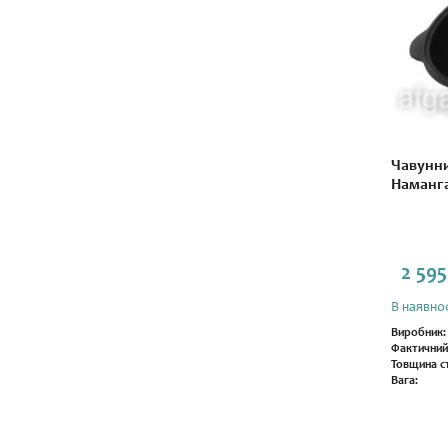
Чавунни
Наманга
2 595
В наявнос
Виробник:
Фактичний
Товщина ст
Вага: