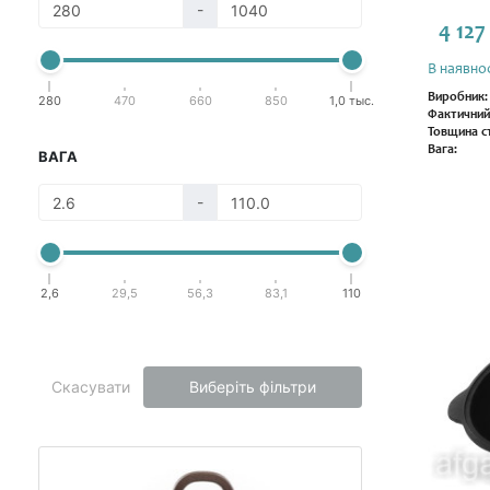
-
4 127
В наявнос
Виробник:
280
470
660
850
1,0 тыс.
Фактичний
Товщина ст
Вага:
ВАГА
-
2,6
29,5
56,3
83,1
110
Скасувати
Виберіть фільтри