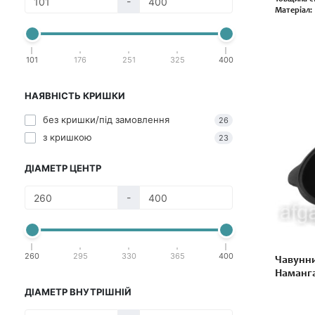
-
Матеріал:
101
176
251
325
400
НАЯВНІСТЬ КРИШКИ
без кришки/під замовлення
26
з кришкою
23
ДІАМЕТР ЦЕНТР
-
260
295
330
365
400
Чавунни
Наманга
ДІАМЕТР ВНУТРІШНІЙ