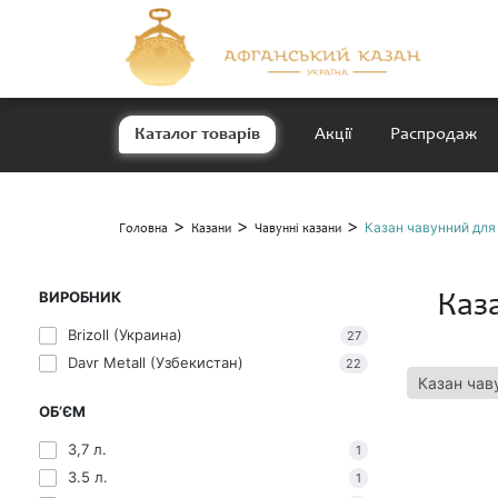
Каталог товарів
Акції
Распродаж
>
>
>
Казан чавунний для
Головна
Казани
Чавунні казани
ВИРОБНИК
Каз
Brizoll (Украина)
27
Davr Metall (Узбекистан)
22
Казан чав
ОБ’ЄМ
3,7 л.
1
3.5 л.
1