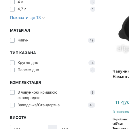
4 л.
3
4,7 л.
1
Показати ще 13
МАТЕРІАЛ
Чавун
49
ТИП КАЗАНА
Кругле дно
14
Плоске дно
8
Чавунни
Наманга
КОМПЛЕКТАЦІЯ
З чавунною кришкою
9
сковородою
11 47
Заводська/Стандартна
40
В наявнос
ВИСОТА
Виробник:
Об'єм:
Товщина ст