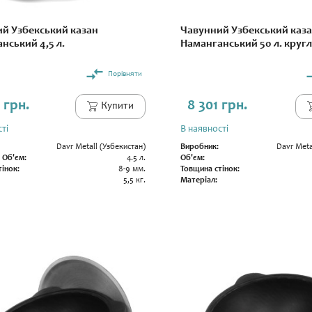
й Узбекський казан
Чавунний Узбекський каз
нський 4,5 л.
Наманганський 50 л. круг
Порівняти
 грн.
8 301 грн.
Купити
ті
В наявності
Davr Metall (Узбекистан)
Виробник:
Davr Meta
 Об'єм:
4.5 л.
Об'єм:
інок:
8-9 мм.
Товщина стінок:
5,5 кг.
Матеріал: