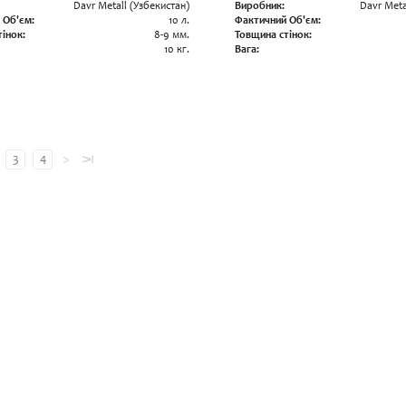
Davr Metall (Узбекистан)
Виробник:
Davr Meta
 Об'єм:
10 л.
Фактичний Об'єм:
інок:
8-9 мм.
Товщина стінок:
10 кг.
Вага:
>
3
4
⊼