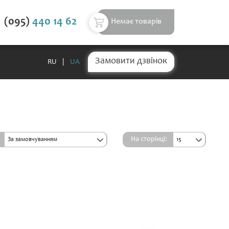
(095)
440 14 62
Немає товарів
Замовити дзвінок
RU
|
UA
На сторінці:
За замовчуванням
15