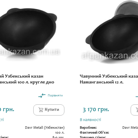
й Узбекський казан
Чавунний Узбекський каз
нський 100 л. кругле дно
Наманганський 12 л.
Порівняти
0 грн.
3 170 грн.
Купити
ті
В наявності
Davr Metall (Узбекистан)
Виробник:
Davr Meta
100 л.
Фактичний Об'єм:
інок:
8-9 мм.
Товщина стінок: