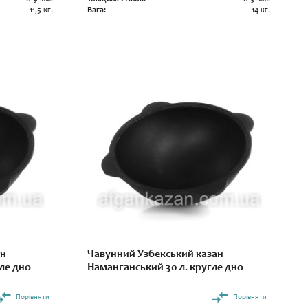
11,5 кг.
Вага:
14 кг.
ан
Чавунний Узбекський казан
ле дно
Наманганський 30 л. кругле дно
Порівняти
Порівняти