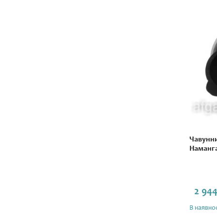
Чавунни
Наманга
2 944
В наявнос