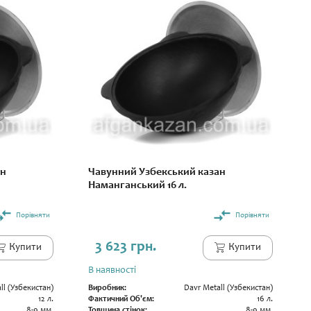
ан
Чавунний Узбекський казан
Наманганський 16 л.
Порівняти
Порівняти
3 623 грн.
Купити
Купити
В наявності
ll (Узбекистан)
Виробник:
Davr Metall (Узбекистан)
12 л.
Фактичний Об'єм:
16 л.
8-9 мм.
Товщина стінок:
8-9 мм.