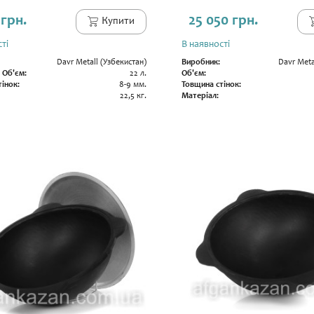
 грн.
25 050 грн.
Купити
ті
В наявності
Davr Metall (Узбекистан)
Виробник:
Davr Meta
 Об'єм:
22 л.
Об'єм:
інок:
8-9 мм.
Товщина стінок:
22,5 кг.
Матеріал: