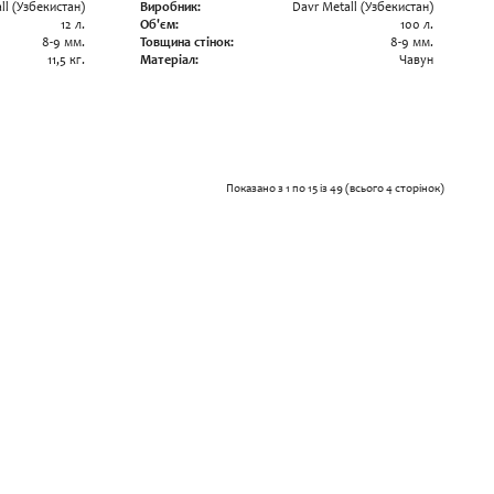
ll (Узбекистан)
Виробник:
Davr Metall (Узбекистан)
12 л.
Об'єм:
100 л.
8-9 мм.
Товщина стінок:
8-9 мм.
11,5 кг.
Матеріал:
Чавун
Показано з 1 по 15 із 49 (всього 4 сторінок)