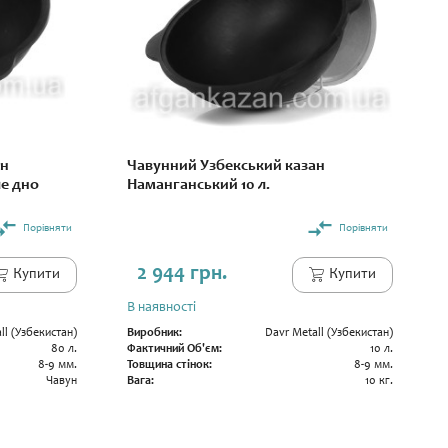
ан
Чавунний Узбекський казан
ле дно
Наманганський 10 л.
Порівняти
Порівняти
2 944 грн.
Купити
Купити
В наявності
ll (Узбекистан)
Виробник:
Davr Metall (Узбекистан)
80 л.
Фактичний Об'єм:
10 л.
8-9 мм.
Товщина стінок:
8-9 мм.
Чавун
Вага:
10 кг.