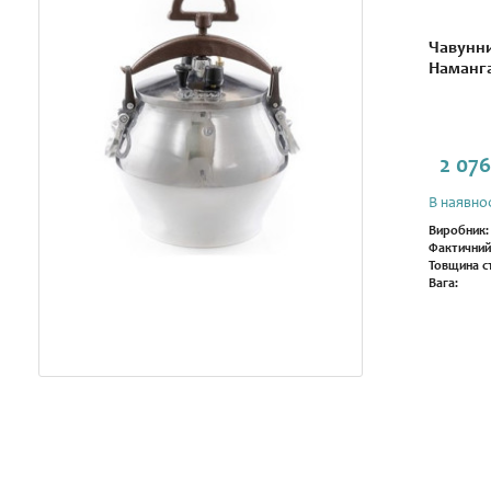
Чавунни
Наманга
2 076
В наявнос
Виробник:
Фактичний
Товщина ст
Вага: