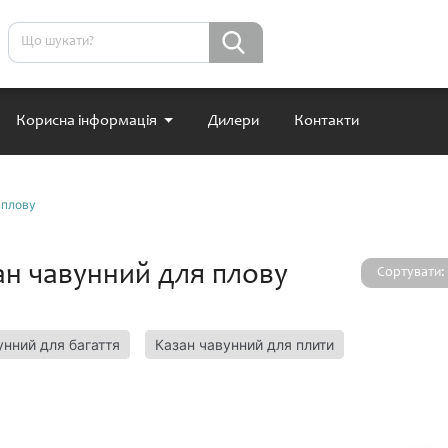
Корисна інформація
Дилери
Контакти
 плову
ан чавунний для плову
Сортувати:
унний для багаття
Казан чавунний для плити