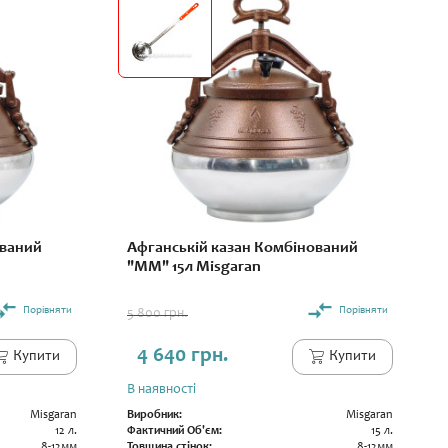
ований
Афганській казан Комбінований
"ММ" 15л Misgaran
Порівняти
Порівняти
5 800 грн.
4 640 грн.
Купити
Купити
В наявності
Misgaran
Виробник:
Misgaran
12 л.
Фактичний Об'єм:
15 л.
8-12мм
Товщина стінок:
8-12мм