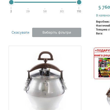
5 760
2
29
56
83
110
В наявнос
Виробник:
Фактичний
Товщина ст
Скасувати
Виберіть фільтри
Вага:
+ПОДАРУ
АКЦІЯ
книга рец