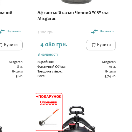
ований
Афганській казан Чорний "CS" 10л
Misgaran
Порівняти
Порівняти
5 100 грн.
4 080 грн.
Купити
Купити
В наявності
Misgaran
Виробник:
Misgaran
8 л.
Фактичний Об'єм:
10 л.
8-12мм
Товщина стінок:
8-12мм
5 кг.
Вага:
5,74 кг.
+ПОДАРУНОК
АКЦІЯ
Ополоник