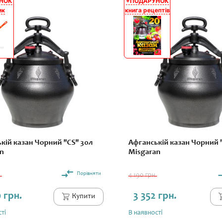
НОК
+ПОДАРУНОК
АКЦІЯ
ик
книга рецептів
кій казан Чорний "CS" 30л
Афганській казан Чорний 
n
Misgaran
Порівняти
.
4 190 грн.
 грн.
3 352 грн.
Купити
ті
В наявності