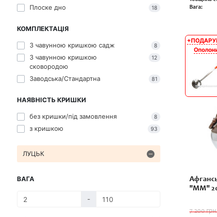
Плоске дно
Вага:
18
КОМПЛЕКТАЦІЯ
+ПОДАРУ
АКЦІЯ
З чавунною кришкою садж
8
Ополон
З чавунною кришкою
12
сковородою
Заводська/Стандартна
81
НАЯВНІСТЬ КРИШКИ
без кришки/під замовлення
8
з кришкою
93
ЛУЦЬК
ВАГА
Афгансь
"ММ" 20
-
7 200 грн