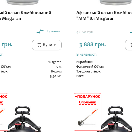
кій казан Комбінований
Афганській казан Комбін
 Misgaran
"ММ" 8л Misgaran
Порівняти
.
4 860 грн.
 грн.
3 888 грн.
Купити
ті
В наявності
Misgaran
Виробник:
 Об'єм:
5 л.
Фактичний Об'єм:
інок:
8-12мм
Товщина стінок:
3,92 кг.
Вага:
НОК
+ПОДАРУНОК
АКЦІЯ
ик
Ополоник