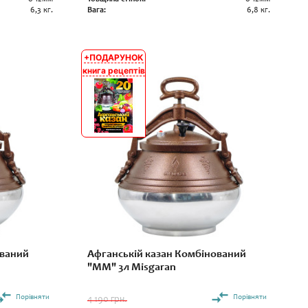
6,3 кг.
Вага:
6,8 кг.
+ПОДАРУНОК
АКЦІЯ
книга рецептів
ований
Афганській казан Комбінований
"ММ" 3л Misgaran
Порівняти
Порівняти
4 190 грн.