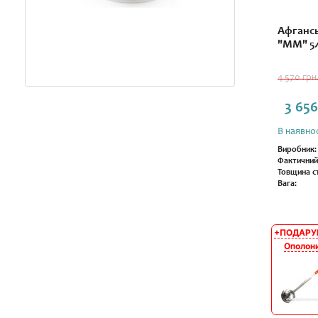
Афгансь
"ММ" 5л
4 570 грн
3 656
В наявнос
Виробник:
Фактичний
Товщина ст
Вага:
+ПОДАРУ
АКЦІЯ
Ополон