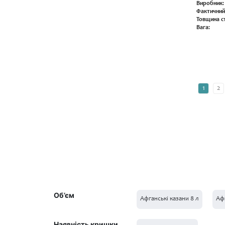
Виробник:
Фактичний
Товщина ст
Вага:
1
2
Об’єм
Афганські казани 8 л
Афг
Наявність кришки