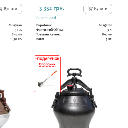
3 352 грн.
Купити
Купити
В наявності
Misgaran
Виробник:
Misgaran
30 л.
Фактичний Об'єм:
3 л.
8-12мм
Товщина стінок:
8-12мм
11,58 кг.
Вага:
3 кг.
+ПОДАРУНОК
АКЦІЯ
Ополоник