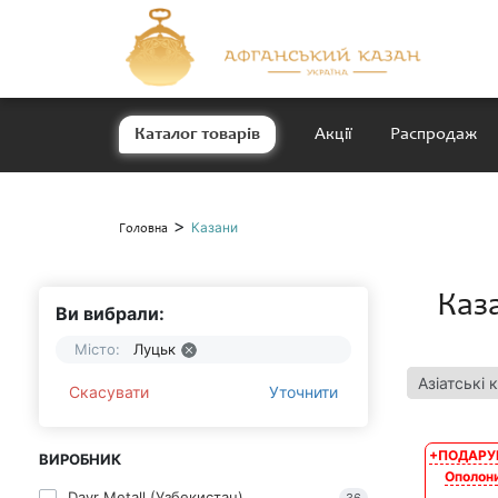
Каталог товарів
Акції
Распродаж
>
Казани
Головна
Каз
Ви вибрали:
Місто:
Луцьк
Азіатські 
Скасувати
Уточнити
+ПОДАРУ
ВИРОБНИК
АКЦІЯ
Ополон
Davr Metall (Узбекистан)