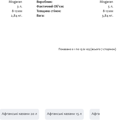
Misgaran
Виробник:
Misgaran
3 л.
Фактичний Об'єм:
5 л.
8-12мм
Товщина стінок:
8-12мм
2,84 кг.
Вага:
3,84 кг.
Показано з 1 по 15 із 105 (всього 7 сторінок)
Афганські казани 20 л
Афганські казани 15 л
Афганські казани 10 л