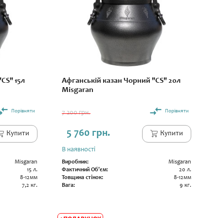
CS" 15л
Афганській казан Чорний "CS" 20л
Misgaran
Порівняти
Порівняти
7 200 грн.
5 760 грн.
Купити
Купити
В наявності
Misgaran
Виробник:
Misgaran
15 л.
Фактичний Об'єм:
20 л.
8-12мм
Товщина стінок:
8-12мм
7,2 кг.
Вага:
9 кг.