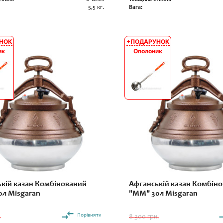
5,5 кг.
Вага:
НОК
+ПОДАРУНОК
АКЦІЯ
ик
Ополоник
кій казан Комбінований
Афганській казан Комбін
л Misgaran
"ММ" 30л Misgaran
Порівняти
.
8 300 грн.