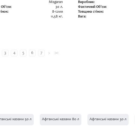
Misgaran
Виробник:
 Об'єм:
30 л.
Фактичний Об'єм:
інок:
8-12мм
Товщина стінок:
11,58 кг.
Вага:
>
3
4
5
6
7
⊼
анські казани 50 л
Афганські казани 80 л
Афганські казани 30 л