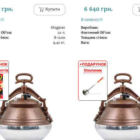
 грн.
6 640 грн.
Купити
ті
В наявності
Misgaran
Виробник:
 Об'єм:
20 л.
Фактичний Об'єм:
інок:
8-12мм
Товщина стінок:
9,42 кг.
Вага:
НОК
+ПОДАРУНОК
АКЦІЯ
ептів
Ополоник