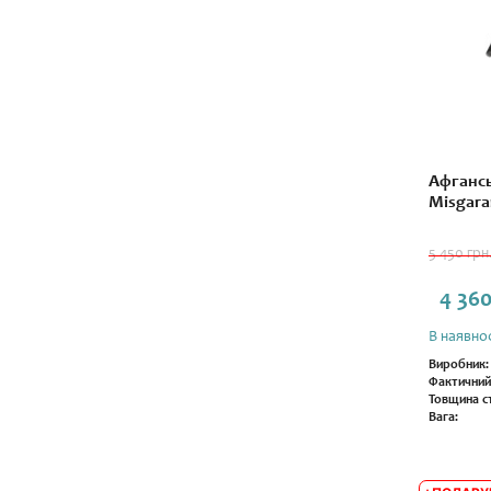
Афгансь
Misgara
5 450 грн
4 360
В наявнос
Виробник:
Фактичний
Товщина ст
Вага: