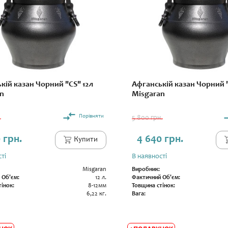
кій казан Чорний "CS" 12л
Афганській казан Чорний "
n
Misgaran
Порівняти
.
5 800 грн.
 грн.
4 640 грн.
Купити
ті
В наявності
Misgaran
Виробник:
 Об'єм:
12 л.
Фактичний Об'єм:
інок:
8-12мм
Товщина стінок:
6,22 кг.
Вага: