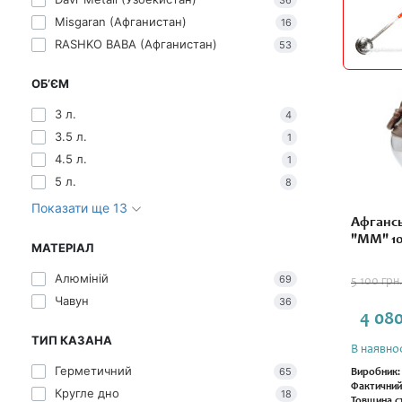
36
Misgaran (Афганистан)
16
RASHKO BABA (Афганистан)
53
ОБ’ЄМ
3 л.
4
3.5 л.
1
4.5 л.
1
5 л.
8
Показати ще 13
Афгансь
"ММ" 10
МАТЕРІАЛ
Алюміній
69
5 100 грн
Чавун
36
4 080
ТИП КАЗАНА
В наявнос
Герметичний
65
Виробник:
Фактичний
Кругле дно
18
Товщина ст