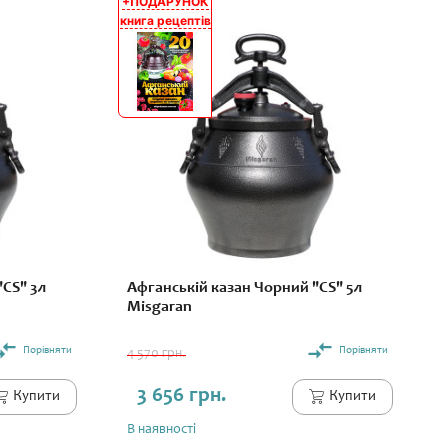
+ПОДАРУНОК
АКЦІЯ
книга рецептів
"CS" 3л
Афганській казан Чорний "CS" 5л
Misgaran
Порівняти
Порівняти
4 570 грн.
3 656 грн.
Купити
Купити
В наявності