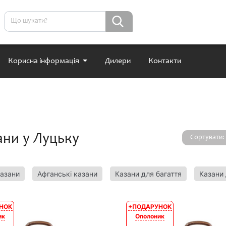
Корисна інформація
Дилери
Контакти
ани у Луцьку
Сортувати:
казани
Афганські казани
Казани для багаття
Казани 
НОК
+ПОДАРУНОК
АКЦІЯ
ик
Ополоник