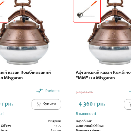
кій казан Комбінований
Афганській казан Комбін
л Misgaran
"ММ" 12л Misgaran
Порівняти
.
5 450 грн.
 грн.
4 360 грн.
Купити
ті
В наявності
Misgaran
Виробник:
 Об'єм:
10 л.
Фактичний Об'єм:
інок:
8-12мм
Товщина стінок: