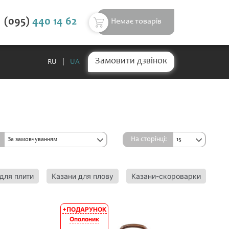
(095)
440 14 62
Немає товарів
Замовити дзвінок
RU
|
UA
На сторінці:
За замовчуванням
15
для плити
Казани для плову
Казани-скороварки
На
+ПОДАРУНОК
АКЦІЯ
Ополоник