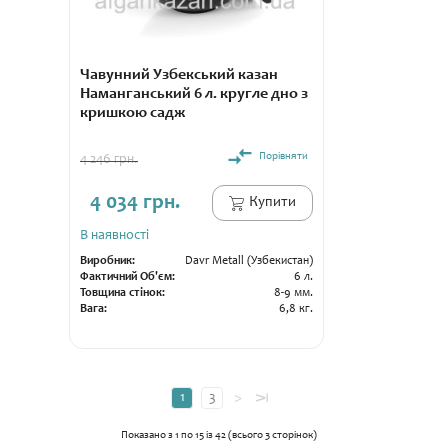
Чавунний Узбекський казан
Наманганський 6 л. кругле дно з
кришкою садж
Порівняти
4 246 грн.
4 034 грн.
Купити
В наявності
Виробник:
Davr Metall (Узбекистан)
Фактичний Об'єм:
6 л.
Товщина стінок:
8-9 мм.
Вага:
6,8 кг.
>
1
3
⊼
Показано з 1 по 15 із 42 (всього 3 сторінок)