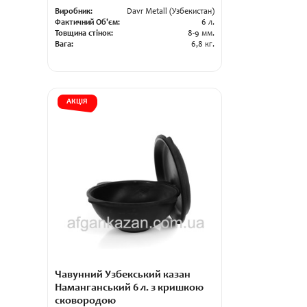
Виробник:
Davr Metall (Узбекистан)
Фактичний Об'єм:
6 л.
Товщина стінок:
8-9 мм.
Вага:
6,8 кг.
АКЦІЯ
Чавунний Узбекський казан
Наманганський 6 л. з кришкою
сковородою