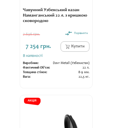
Чавунний Узбекський казан
Наманганський 22 л. з кришкою
сковородою
Порівняти
7 636 грн.
7 254 грн.
Купити
В наявності
Виробник:
Davr Metall (Узбекистан)
Фактичний Об'єм:
22 л.
Товщина стінок:
8-9 мм.
Вага:
22,5 кг.
АКЦІЯ