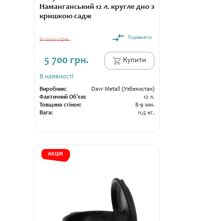
Наманганський 12 л. кругле дно з
кришкою садж
Порівняти
6 000 грн.
5 700 грн.
Купити
В наявності
Виробник:
Davr Metall (Узбекистан)
Фактичний Об'єм:
12 л.
Товщина стінок:
8-9 мм.
Вага:
11,5 кг.
АКЦІЯ