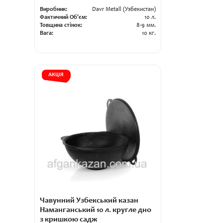
Виробник:
Davr Metall (Узбекистан)
Фактичний Об'єм:
10 л.
Товщина стінок:
8-9 мм.
Вага:
10 кг.
АКЦІЯ
Чавунний Узбекський казан
Наманганський 10 л. кругле дно
з кришкою садж