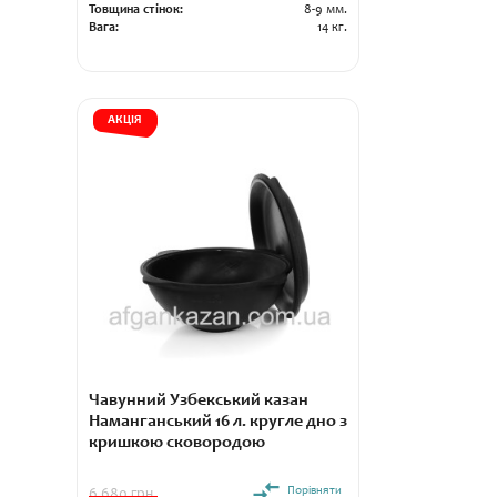
Товщина стінок:
8-9 мм.
Вага:
14 кг.
АКЦІЯ
Чавунний Узбекський казан
Наманганський 16 л. кругле дно з
кришкою сковородою
Порівняти
6 680 грн.