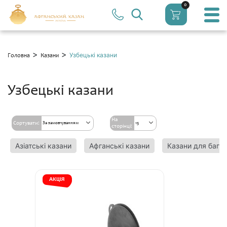
0
>
>
Узбецькі казани
Головна
Казани
Узбецькі казани
На
Сортувати:
За замовчуванням
15
сторінці:
Азіатські казани
Афганські казани
Казани для багат
АКЦІЯ