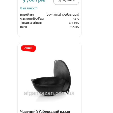
5 700 грн.
Купити
В наявності
Виробник:
Davr Metall (Узбекистан)
Фактичний Об'єм:
12 л.
Товщина стінок:
8-9 мм.
Вага:
11,5 кг.
АКЦІЯ
Чавунний Узбекський казан