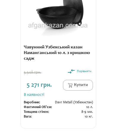
Чавунний Узбекський казан
Наманганський 10 л. з кришкою
садж
Порівняти
5 548 грн.
5 271 грн.
Купити
В наявності
Виробник:
Davr Metall (Узбекистан)
Фактичний Об'єм:
10 л.
Товщина стінок:
8-9 мм.
Вага:
10 кг.