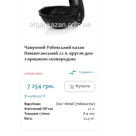
Чавунний Узбекський казан
Наманганський 22 л. кругле дно
з кришкою сковородою
Порівняти
7 636 грн.
7 254 грн.
Купити
В наявності
Виробник:
Davr Metall (Узбекистан)
Фактичний Об'єм:
22 л.
Товщина стінок:
8-9 мм.
Вага:
22,5 кг.