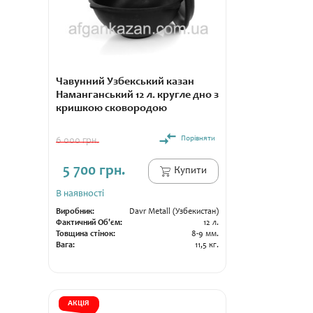
Чавунний Узбекський казан
Наманганський 12 л. кругле дно з
кришкою сковородою
Порівняти
6 000 грн.
5 700 грн.
Купити
В наявності
Виробник:
Davr Metall (Узбекистан)
Фактичний Об'єм:
12 л.
Товщина стінок:
8-9 мм.
Вага:
11,5 кг.
АКЦІЯ