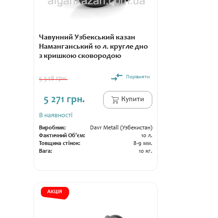
Чавунний Узбекський казан
Наманганський 10 л. кругле дно
з кришкою сковородою
Порівняти
5 548 грн.
5 271 грн.
Купити
В наявності
Виробник:
Davr Metall (Узбекистан)
Фактичний Об'єм:
10 л.
Товщина стінок:
8-9 мм.
Вага:
10 кг.
АКЦІЯ