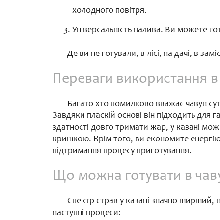
холодного повітря.
Універсальність палива. Ви можете гот
Де ви не готували, в лісі, на дачі, в з
Переваги використання в
Багато хто помилково вважає чавун сут
Завдяки пласкій основі він підходить для г
здатності довго тримати жар, у казані мож
кришкою. Крім того, ви економите енергію
підтримання процесу приготування.
Що можна готувати в чав
Спектр страв у казані значно ширший, 
наступні процеси: