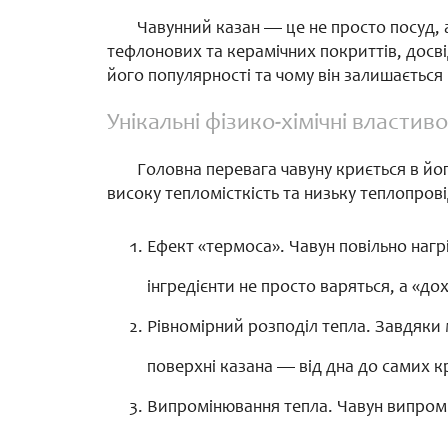
Чавунний казан — це не просто посуд, 
тефлонових та керамічних покриттів, досві
його популярності та чому він залишається 
Унікальні фізико-хімічні властиво
Головна перевага чавуну криється в йог
високу тепломісткість та низьку теплопров
Ефект «термоса». Чавун повільно нагр
інгредієнти не просто варяться, а «до
Рівномірний розподіл тепла. Завдяки м
поверхні казана — від дна до самих к
Випромінювання тепла. Чавун випромі