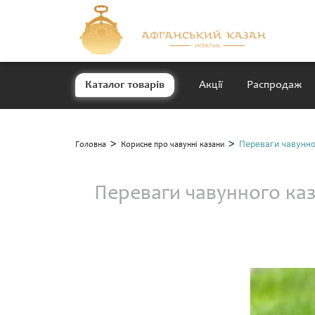
Каталог товарів
Акції
Распродаж
>
>
Переваги чавунног
Головна
Корисне про чавунні казани
Переваги чавунного каз