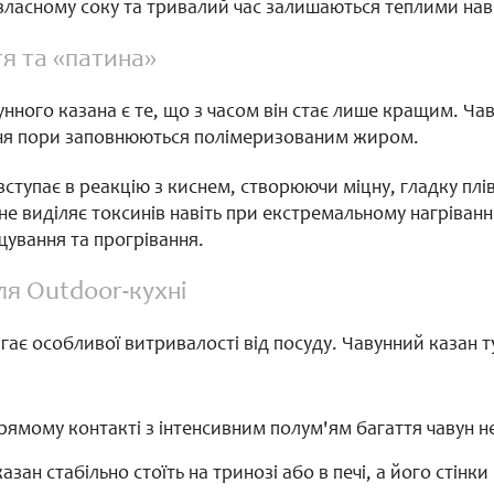
власному соку та тривалий час залишаються теплими навіт
я та «патина»
ного казана є те, що з часом він стає лише кращим. Чав
ня пори заповнюються полімеризованим жиром.
ступає в реакцію з киснем, створюючи міцну, гладку плів
не виділяє токсинів навіть при екстремальному нагріван
щування та прогрівання.
ля Outdoor-кухні
гає особливої витривалості від посуду. Чавунний казан т
рямому контакті з інтенсивним полум'ям багаття чавун не
казан стабільно стоїть на тринозі або в печі, а його стін