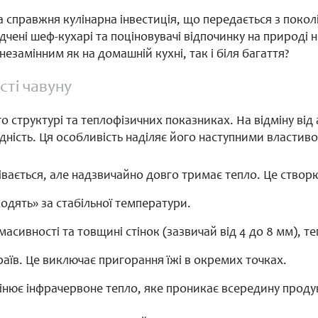
а справжня кулінарна інвестиція, що передається з покол
дчені шеф-кухарі та поціновувачі відпочинку на природі 
незамінним як на домашній кухні, так і біля багаття?
сті чавуну
о структурі та теплофізичних показниках. На відміну від
ідність. Ця особливість наділяє його наступними властив
івається, але надзвичайно довго тримає тепло. Це створю
ходять» за стабільної температури.
асивності та товщині стінок (зазвичай від 4 до 8 мм), т
раїв. Це виключає пригорання їжі в окремих точках.
нює інфрачервоне тепло, яке проникає всередину продукт