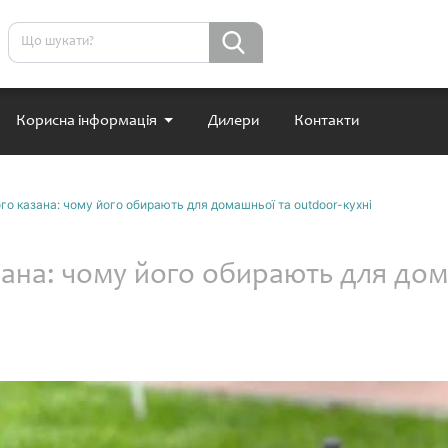
Корисна інформація
Дилери
Контакти
о казана: чому його обирають для домашньої та outdoor-кухні
ана: чому його обирають для дом