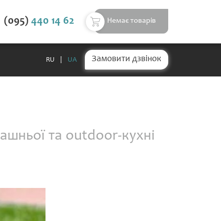
(095)
440 14 62
Немає товарів
Замовити дзвінок
RU
|
UA
ашньої та outdoor-кухні