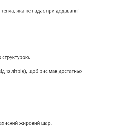
тепла, яка не падає при додаванні
ю структурою.
д 12 літрів), щоб рис мав достатньо
 захисний жировий шар.