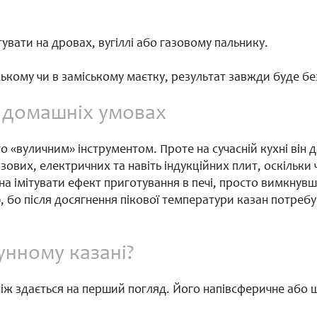
увати на дровах, вугіллі або газовому пальнику.
аміському чи в заміському маєтку, результат завжди буде 
 домашніх умовах
о «вуличним» інструментом. Проте на сучасній кухні він 
азових, електричних та навіть індукційних плит, оскільк
на імітувати ефект приготування в печі, просто вимкнув
, бо після досягнення пікової температури казан потреб
унному казані?
ніж здається на перший погляд. Його напівсферичне або