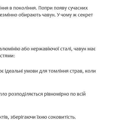
іння в покоління. Попри появу сучасних
незмінно обирають чавун. У чому ж секрет
 алюмінію або нержавіючої сталі, чавун має
остями:
є ідеальні умови для томління страв, коли
епло розподіляється рівномірно по всій
ів, зберігаючи їхню соковитість.