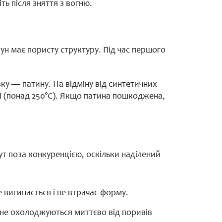
ь після зняття з вогню.
ун має пористу структуру. Під час першого
ку — патину. На відміну від синтетичних
ні (понад 250°C). Якщо патина пошкоджена,
ут поза конкуренцією, оскільки наділений
 вигинається і не втрачає форму.
ки не охолоджуються миттєво від поривів