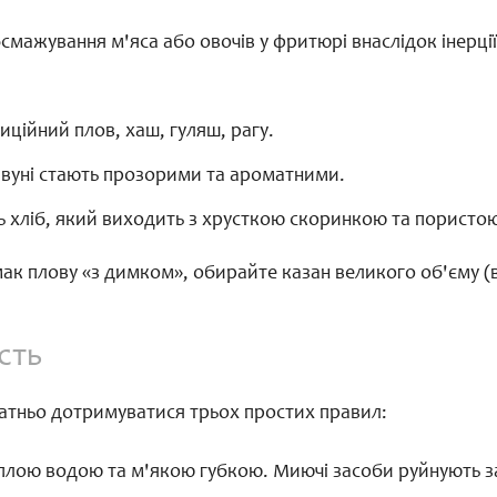
мажування м'яса або овочів у фритюрі внаслідок інерції 
ційний плов, хаш, гуляш, рагу.
чавуні стають прозорими та ароматними.
ть хліб, який виходить з хрусткою скоринкою та пористо
к плову «з димком», обирайте казан великого об'єму (ві
сть
атньо дотримуватися трьох простих правил:
 теплою водою та м'якою губкою. Миючі засоби руйнують