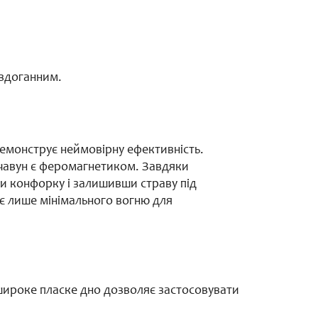
бездоганним.
демонструє неймовірну ефективність.
и чавун є феромагнетиком. Завдяки
ши конфорку і залишивши страву під
ує лише мінімального вогню для
 широке пласке дно дозволяє застосовувати