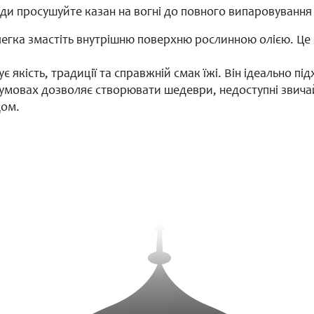
жди просушуйте казан на вогні до повного випаровування
легка змастіть внутрішню поверхню рослинною олією. Це з
є якість, традиції та справжній смак їжі. Він ідеально пі
х умовах дозволяє створювати шедеври, недоступні звичай
дом.