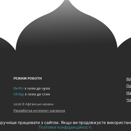
РЕЖИМ РОБОТИ
Ко
По
Пн-Пт:
з 10:00 до 19:00
На
Сб-Нд:
з 10:00 до 17:00
Чо
2026 © Афганські казани
Разработка интернет магазина
зручніше працювати з сайтом. Якщо ви продовжуєте використан
Політики конфіденційності.