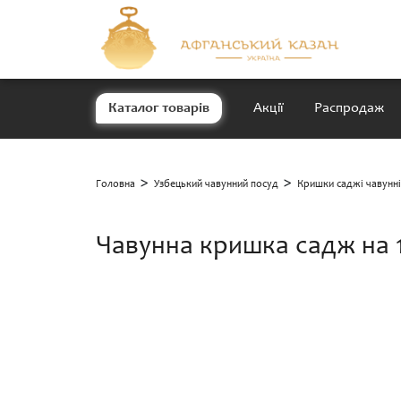
Каталог товарів
Акції
Распродаж
>
>
Головна
Узбецький чавунний посуд
Кришки саджі чавунні
Чавунна кришка садж на 