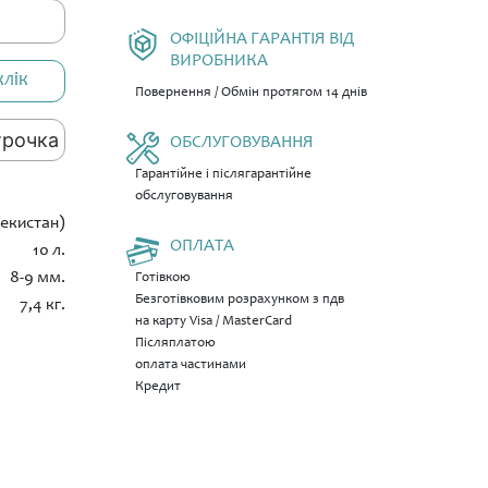
ОФІЦІЙНА ГАРАНТІЯ ВІД
ВИРОБНИКА
клік
Повернення / Обмін протягом 14 днів
трочка
ОБСЛУГОВУВАННЯ
Гарантійне і післягарантійне
обслуговування
бекистан)
ОПЛАТА
10 л.
8-9 мм.
Готівкою
Безготівковим розрахунком з пдв
7,4 кг.
на карту Visa / MasterCard
Післяплатою
оплата частинами
Кредит