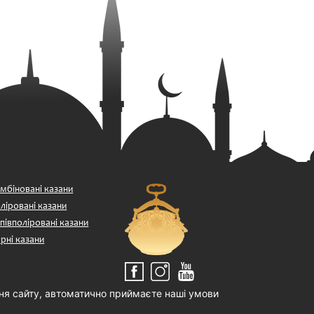
мбіновані казани
ліровані казани
півполіровані казани
рні казани
ня сайту, автоматично приймаєте наші умови