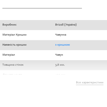
Виробник:
Brizoll (Україна)
Матеріал Кришки
Чавунна
Наявність кришки
з кришкою
Матеріал
Чавун
Товщина стінок
3,8 мм.
Діаметр центр
400 мм.
Все характеристики
Висота
257 мм.
Гарантія
1 рік
Комплектація
Заводська/Стандартна