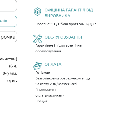
ОФІЦІЙНА ГАРАНТІЯ ВІД
ВИРОБНИКА
клік
Повернення / Обмін протягом 14 днів
трочка
ОБСЛУГОВУВАННЯ
Гарантійне і післягарантійне
обслуговування
бекистан)
ОПЛАТА
16 л.
8-9 мм.
Готівкою
Безготівковим розрахунком з пдв
14 кг.
на карту Visa / MasterCard
Післяплатою
оплата частинами
Кредит