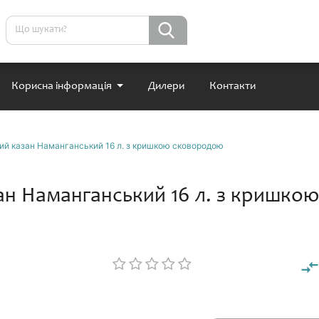
Корисна інформація
Дилери
Контакти
ий казан Наманганський 16 л. з кришкою сковородою
ан Наманганський 16 л. з кришко