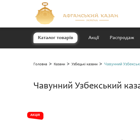
Каталог товарів
Акції
Распродаж
>
>
>
Чавунний Узбекськ
Головна
Казани
Узбецькі казани
Чавунний Узбекський каз
АКЦІЯ