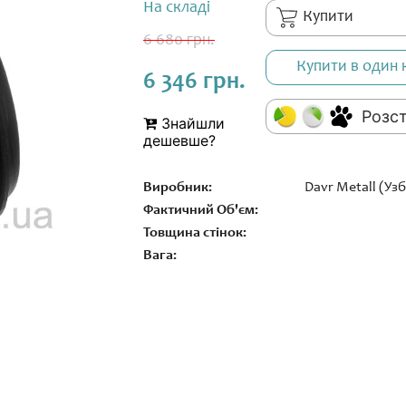
На складі
Купити
6 680 грн.
Купити в один 
6 346 грн.
Розс
Знайшли
дешевше?
Виробник:
Davr Metall (Уз
Фактичний Об'єм:
Товщина стінок:
Вага: