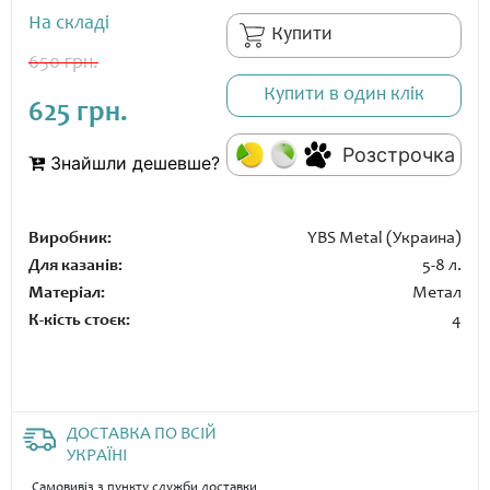
На складі
Купити
650 грн.
Купити в один клік
625 грн.
Розстрочка
Знайшли дешевше?
Виробник:
YBS Metal (Украина)
Для казанів:
5-8 л.
Матеріал:
Метал
К-кість стоєк:
4
ДОСТАВКА ПО ВСІЙ
УКРАЇНІ
Самовивіз з пункту служби доставки