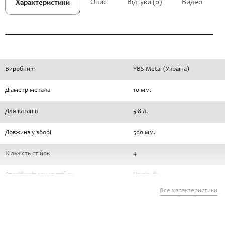
Опис
Відгуки (0)
Видео
Характеристики
Виробник:
YBS Metal (Україна)
Діаметр метала
10 мм.
Для казанів
5-8 л.
Довжина у зборі
500 мм.
Кількість стійок
4
Спосіб кріплення стійок
На різьбу
Все характеристики
Тип покриття
Оцинковка
Матеріал
Метал