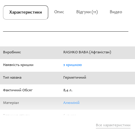
Опис
Відгуки (11)
Видео
Характеристики
Виробник:
RASHKO BABA (Афганістан)
Наявність кришки
з кришкою
Тип казана
Герметичний
Фактичний Обсяг
8,4 л.
Матеріал
Алюміній
Товщина стінок
6-12 мм.
Все характеристики
Робочий тиск
1,5 атм.