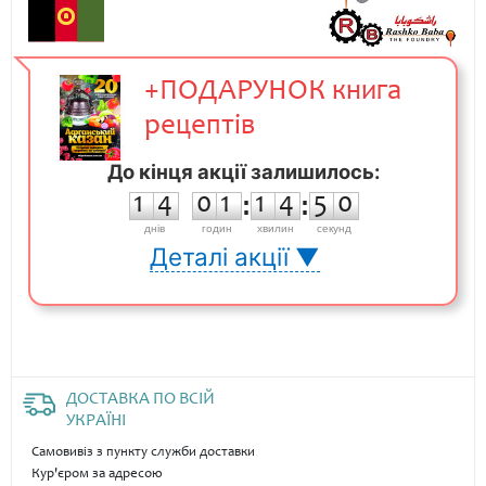
+ПОДАРУНОК книга
рецептів
До кінця акції залишилось:
1
4
0
1
1
4
5
0
1
4
0
1
:
1
4
:
5
0
днiв
годин
хвилин
секунд
Деталі акції ▼
ДОСТАВКА ПО ВСІЙ
УКРАЇНІ
Самовивіз з пункту служби доставки
Кур'єром за адресою