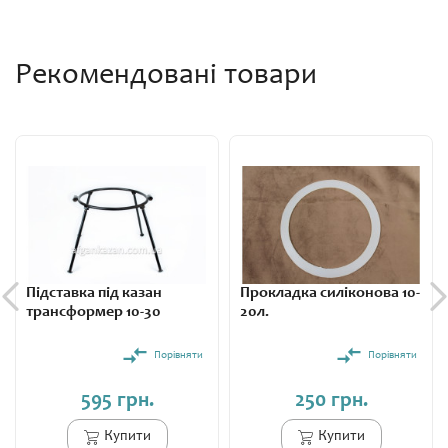
Робоча °t
120 °C
Діаметр верх
170-190 мм.
Рекомендовані товари
Діаметр центр
270 мм.
Діаметр низ
200 мм.
Висота
385 мм.
Гарантія
1 рік
Комплектація
Заводська/Стандартна
Підставка під казан
Прокладка силіконова 10-
трансформер 10-30
20л.
Вес
5 кг.
Порівняти
Порівняти
595 грн.
250 грн.
Купити
Купити