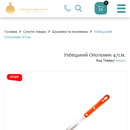
0
>
>
>
Узбецький
Головна
Супутні товари
Шумовки та половники
Ополоник 47см.
Узбецький Ополоник 47см.
Код Товару:
100471
АКЦІЯ