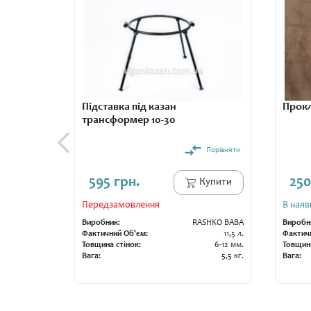
Підставка під казан
Прокл
трансформер 10-30
Порівняти
595 грн.
250
Купити
Передзамовлення
В наяв
Виробник:
RASHKO BABA
Виробн
Фактичний Об'єм:
11,5 л.
Фактич
Товщина стінок:
6-12 мм.
Товщина
Вага:
5,5 кг.
Вага: