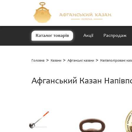
Каталог товарів
Акції
Распродаж
>
>
>
Головна
Казани
Афганські казани
Напівполіровані каз
Афганський Казан Напівпо