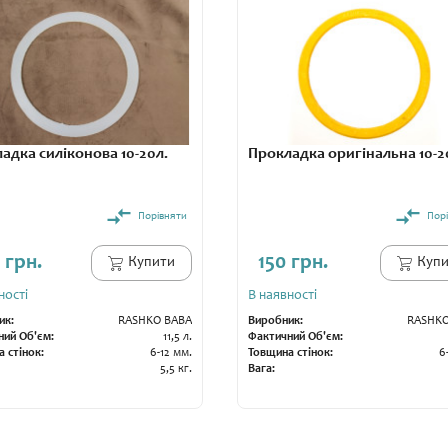
адка силіконова 10-20л.
Прокладка оригінальна 10-2
Порівняти
Пор
 грн.
150 грн.
Купити
Купи
ності
В наявності
ик:
RASHKO BABA
Виробник:
RASHKO
ний Об'єм:
11,5 л.
Фактичний Об'єм:
 стінок:
6-12 мм.
Товщина стінок:
6
5,5 кг.
Вага: