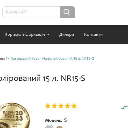
Корисна інформація
Дилери
Контакти
>
Афганський Казан Напівполірований 15 л. NR15-S
ани
лірований 15 л. NR15-S
S
Модель: