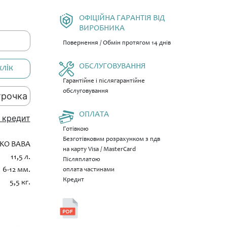
ОФІЦІЙНА ГАРАНТІЯ ВІД
ВИРОБНИКА
Повернення / Обмін протягом 14 днів
ОБСЛУГОВУВАННЯ
клік
Гарантійне і післягарантійне
обслуговування
трочка
ОПЛАТА
 кредит
Готівкою
Безготівковим розрахунком з пдв
KO BABA
на карту Visa / MasterCard
11,5 л.
Післяплатою
6-12 мм.
оплата частинами
Кредит
5,5 кг.