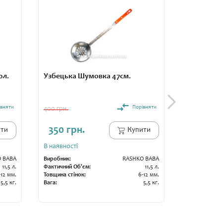
0л.
Узбецька Шумовка 47см.
Узбецьки
івняти
Порівняти
400 грн.
400 грн.
350 грн.
350 гр
ти
Купити
В наявності
В наявності
 BABA
Виробник:
RASHKO BABA
Виробник:
11,5 л.
Фактичний Об'єм:
11,5 л.
Фактичний О
-12 мм.
Товщина стінок:
6-12 мм.
Товщина стін
5,5 кг.
Вага:
5,5 кг.
Вага: