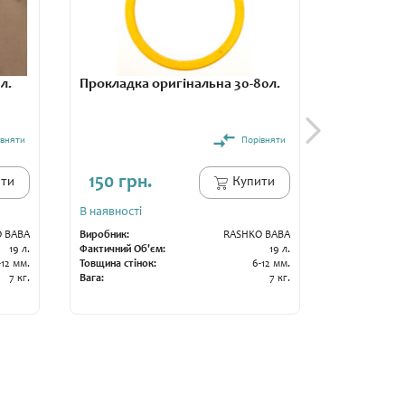
л.
Прокладка оригінальна 30-80л.
Узбецька
івняти
Порівняти
400 грн.
150 грн.
350 гр
ти
Купити
В наявності
В наявності
 BABA
Виробник:
RASHKO BABA
Виробник:
19 л.
Фактичний Об'єм:
19 л.
Фактичний О
-12 мм.
Товщина стінок:
6-12 мм.
Товщина стін
7 кг.
Вага:
7 кг.
Вага: