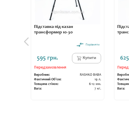
Підставка під казан
Підст
трансформер 10-30
транс
Порівняти
595 грн.
625
Купити
Передзамовлення
Перед
Виробник:
RASHKO BABA
Виробн
Фактичний Об'єм:
19 л.
Фактич
Товщина стінок:
6-12 мм.
Товщина
Вага:
7 кг.
Вага: