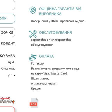
ОФІЦІЙНА ГАРАНТІЯ ВІД
ВИРОБНИКА
клік
Повернення / Обмін протягом 14 днів
трочка
ОБСЛУГОВУВАННЯ
Гарантійне і післягарантійне
 кредит
обслуговування
KO BABA
ОПЛАТА
19 л.
Готівкою
6-12 мм.
Безготівковим розрахунком з пдв
на карту Visa / MasterCard
7 кг.
Післяплатою
оплата частинами
Кредит