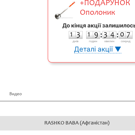
+ПОДАРУНОК
Ополоник
До кінця акції залишилос
1
3
1
9
3
4
0
6
1
3
1
9
:
3
4
:
0
7
днiв
годин
хвилин
секунд
Деталі акції ▼
Видео
RASHKO BABA (Афганістан)