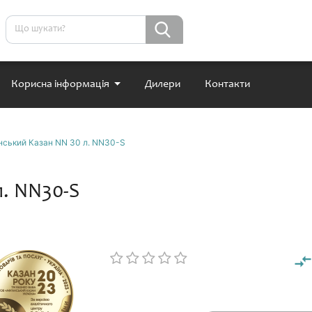
Корисна інформація
Дилери
Контакти
нський Казан NN 30 л. NN30-S
л. NN30-S