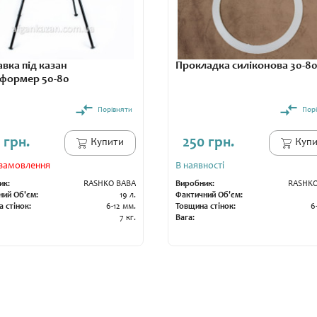
авка під казан
Прокладка силіконова 30-80
формер 50-80
Порівняти
Пор
 грн.
250 грн.
Купити
Купи
замовлення
В наявності
ик:
RASHKO BABA
Виробник:
RASHKO
ний Об'єм:
19 л.
Фактичний Об'єм:
 стінок:
6-12 мм.
Товщина стінок:
6
7 кг.
Вага: