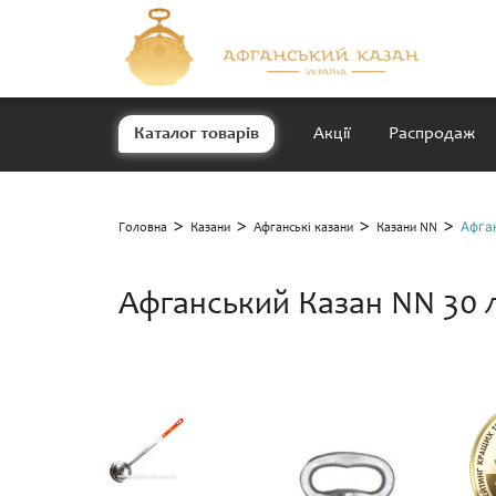
Каталог товарів
Акції
Распродаж
>
>
>
>
Афга
Головна
Казани
Афганські казани
Казани NN
Афганський Казан NN 30 