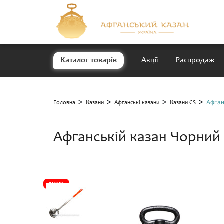
Каталог товарів
Акції
Распродаж
>
>
>
>
Афган
Головна
Казани
Афганські казани
Казани CS
Афганській казан Чорний 
АКЦІЯ