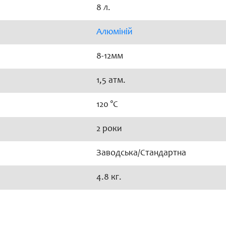
8 л.
Алюміній
8-12мм
1,5 атм.
120 °C
2 роки
Заводська/Стандартна
4.8 кг.