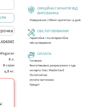
ОФІЦІЙНА ГАРАНТІЯ ВІД
ВИРОБНИКА
клік
Повернення / Обмін протягом 14 днів
трочка
ОБСЛУГОВУВАННЯ
Гарантійне і післягарантійне
 кредит
обслуговування
Misgaran
ОПЛАТА
8 л.
Готівкою
8-12мм
Безготівковим розрахунком з пдв
на карту Visa / MasterCard
4,8 кг.
Післяплатою
оплата частинами
Кредит
ь: