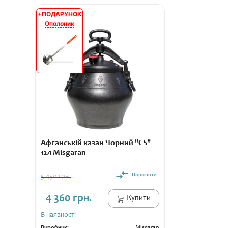
+ПОДАРУНОК
АКЦІЯ
Ополоник
Афганській казан Чорний "CS"
12л Misgaran
Порівняти
5 450 грн.
4 360 грн.
Купити
В наявності