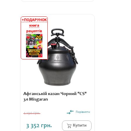
+ПОДАРУНОК
АКЦІЯ
книга
рецептів
Афганській казан Чорний "CS"
3л Misgaran
Порівняти
4 190 грн.
3 352 грн.
Купити