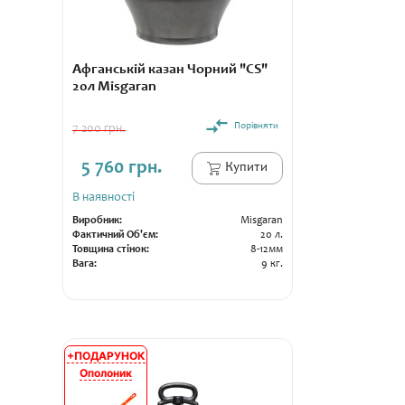
Афганській казан Чорний "CS"
20л Misgaran
Порівняти
7 200 грн.
5 760 грн.
Купити
В наявності
Виробник:
Misgaran
Фактичний Об'єм:
20 л.
Товщина стінок:
8-12мм
Вага:
9 кг.
+ПОДАРУНОК
АКЦІЯ
Ополоник