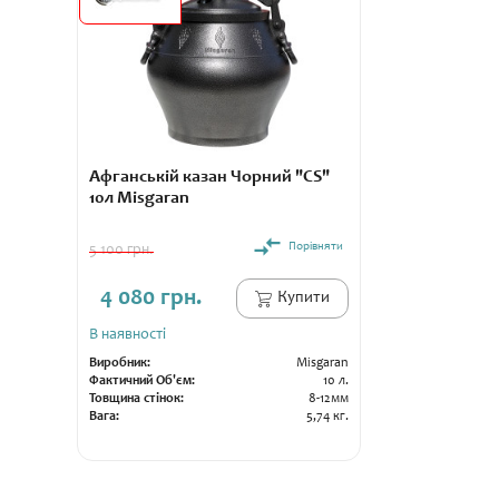
Афганській казан Чорний "CS"
10л Misgaran
Порівняти
5 100 грн.
4 080 грн.
Купити
В наявності
Виробник:
Misgaran
Фактичний Об'єм:
10 л.
Товщина стінок:
8-12мм
Вага:
5,74 кг.