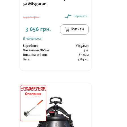
5л Misgaran
Порівняти
4 570 грн.
3 656 грн.
Купити
В наявності
Виробник:
Misgaran
Фактичний Об'єм:
5 л.
Товщина стінок:
8-12мм
Вага:
3,84 кг.
+ПОДАРУНОК
АКЦІЯ
Ополоник