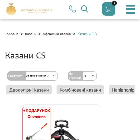
0
>
>
>
Казани CS
Головна
Казани
Афганські казани
Казани CS
На
Сортувати:
За замовчуванням
15
сторінці:
Двоколірні Казани
Комбіновані казани
Напівполіров
+ПОДАРУНОК
АКЦІЯ
Ополоник