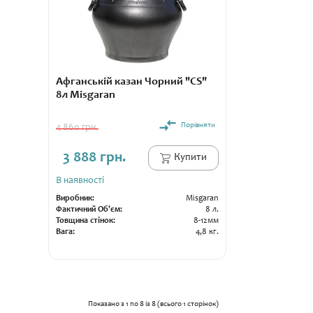
Афганській казан Чорний "CS"
8л Misgaran
Порівняти
4 860 грн.
3 888 грн.
Купити
В наявності
Виробник:
Misgaran
Фактичний Об'єм:
8 л.
Товщина стінок:
8-12мм
Вага:
4,8 кг.
Показано з 1 по 8 із 8 (всього 1 сторінок)