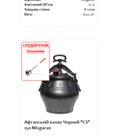
Виробник:
Misgaran
Фактичний Об'єм:
12 л.
Товщина стінок:
8-12мм
Вага:
6,22 кг.
+ПОДАРУНОК
АКЦІЯ
Ополоник
Афганській казан Чорний "CS"
15л Misgaran