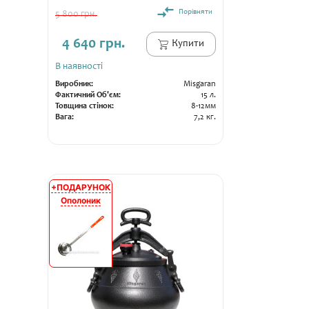
Порівняти
5 800 грн.
4 640 грн.
Купити
В наявності
Виробник:
Misgaran
Фактичний Об'єм:
15 л.
Товщина стінок:
8-12мм
Вага:
7,2 кг.
+ПОДАРУНОК
АКЦІЯ
Ополоник