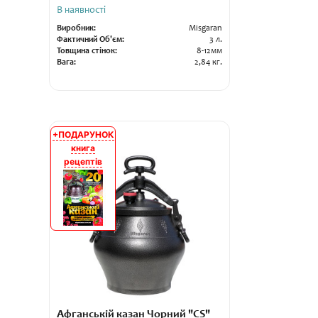
В наявності
Виробник:
Misgaran
Фактичний Об'єм:
3 л.
Товщина стінок:
8-12мм
Вага:
2,84 кг.
+ПОДАРУНОК
АКЦІЯ
книга
рецептів
Афганській казан Чорний "CS"