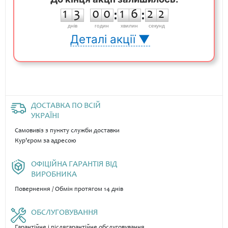
1
3
0
0
1
6
2
2
1
3
0
0
:
1
6
:
2
2
днiв
годин
хвилин
секунд
Деталі акції ▼
ДОСТАВКА ПО ВСІЙ
УКРАЇНІ
Самовивіз з пункту служби доставки
Кур'єром за адресою
ОФІЦІЙНА ГАРАНТІЯ ВІД
ВИРОБНИКА
Повернення / Обмін протягом 14 днів
ОБСЛУГОВУВАННЯ
Гарантійне і післягарантійне обслуговування