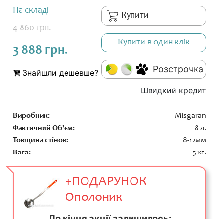
На складі
Купити
4 860 грн.
Купити в один клік
3 888 грн.
Розстрочка
Знайшли дешевше?
Швидкий кредит
Виробник:
Misgaran
Фактичний Об'єм:
8 л.
Товщина стінок:
8-12мм
Вага:
5 кг.
+ПОДАРУНОК
Ополоник
До кінця акції залишилось: