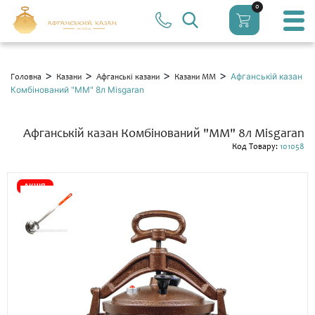
0
>
>
>
>
Афганській казан
Головна
Казани
Афганські казани
Казани ММ
Комбінований "ММ" 8л Misgaran
Афганській казан Комбінований "ММ" 8л Misgaran
Код Товару:
101058
АКЦІЯ