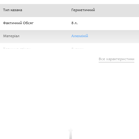
Тип казана
Герметичний
Фактичний Обсяг
8 л.
Матеріал
Алюміній
Товщина стінок
8-12мм
Все характеристики
Робочий тиск
1,5 атм.
Робоча °t
120 °C
Гарантія
2 роки
Комплектація
Заводська/Стандартна
Вес
5 кг.